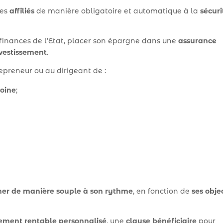
tes
affiliés
de manière obligatoire et automatique à la
sécuri
s finances de l’Etat, placer son épargne dans une
assurance
nvestissement
.
epreneur ou au dirigeant de :
moine
;
ner de manière souple à son rythme
, en fonction de
ses objec
sement rentable personnalisé
, une
clause bénéficiaire
pour