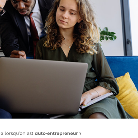
ie lorsqu’on est
auto-entrepreneur
?