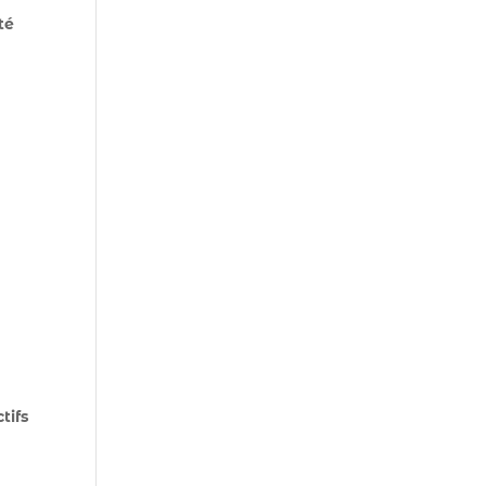
té
tifs