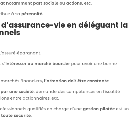
hat notamment part sociale ou actions, etc.
ribue à sa
pérennité.
s d’assurance-vie en déléguant la
onnels
e l’assuré-épargnant.
ut
s’intéresser au marché boursier
pour avoir une bonne
s marchés financiers
, l’attention doit être constante
.
 par une société
, demande des compétences en fiscalité
ions entre actionnaires, etc.
professionnels qualifiés en charge d’une
gestion pilotée
est u
 toute sécurité
.