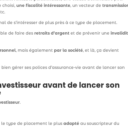
 choisi,
une fiscalité intéressante
, un vecteur de
transmissio
tc.
mal de s’intéresser de plus près à ce type de placement.
ible de faire des
retraits d’argent
et de prévenir une
invalidi
ersonnel
, mais également
par la société
, et là, ça devient
 bien gérer ses polices d’assurance-vie avant de lancer son
nvestisseur avant de lancer son
e
nvestisseur
.
r le type de placement le plus
adapté
au souscripteur du