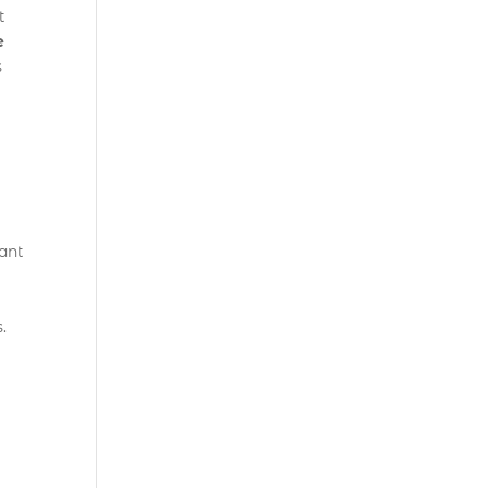
t
e
s
ant
s.