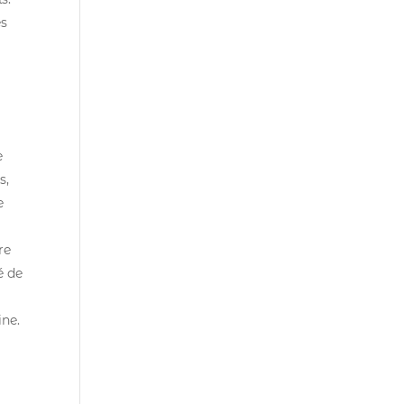
es
e
s,
e
re
é de
ine.