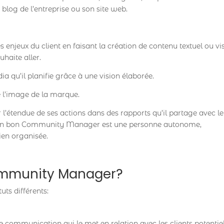
 blog de l’entreprise ou son site web.
jeux du client en faisant la création de contenu textuel ou vis
uhaite aller.
a qu’il planifie grâce à une vision élaborée.
de l’image de la marque.
 l’étendue de ses actions dans des rapports qu’il partage avec le
es. Un bon Community Manager est une personne autonome,
bien organisée.
Community Manager?
ts différents:
 communication qui le met en relation avec les clients potentiel