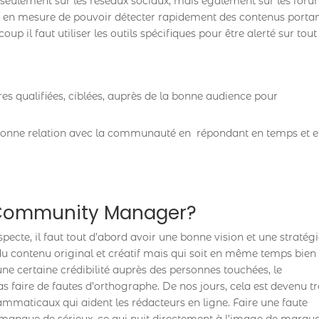
 seulement sur les réseaux sociaux, mais également sur les foru
 en mesure de pouvoir détecter rapidement des contenus porta
oup il faut utiliser les outils spécifiques pour être alerté sur tout
s qualifiées, ciblées, auprès de la bonne audience pour
onne relation avec la communauté en répondant en temps et 
Community Manager?
te, il faut tout d’abord avoir une bonne vision et une stratég
du contenu original et créatif mais qui soit en même temps bien
une certaine crédibilité auprès des personnes touchées, le
aire de fautes d’orthographe. De nos jours, cela est devenu tr
grammaticaux qui aident les rédacteurs en ligne. Faire une faute
e manque de sérieux, ce qui nuit directement à l’image de marqu