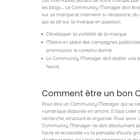
Les internautes parlent de votre marque pas
les blogs… Le Community Manager doit être
sur sa marque et intervenir si nécessaire, du c
qui se dit sur la marque en question.
Développer la visibilité de la marque
Mettre en place des campagnes publicitaire
promouvoir le contenu donné.
Le Community Manager doit établir une b
heure.
Comment être un bon 
Pour être un Community Manager qui se respec
numérique élaborée en amont. Il faut créer 
recherché, structuré et organisé. Pour avoir 
Community Manager ne doit absolument pas f
facile et accessible vu la panoplie d’outils 
d’orthographe est signe de fainéantise et d